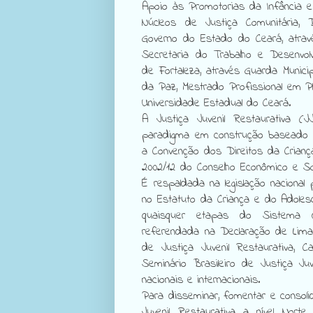
Apoio às Promotorias da Infância 
Núcleos de Justiça Comunitária, 
Governo do Estado do Ceará, atrav
Secretaria do Trabalho e Desenvolvi
de Fortaleza, através Guarda Munici
da Paz, Mestrado Profissional em Pl
Universidade Estadual do Ceará.
A Justiça Juvenil Restaurativa (J
paradigma em construção baseado e
a Convenção dos Direitos da Crianç
2002/12 do Conselho Econômico e S
É respaldada na legislação nacional 
no Estatuto da Criança e do Adoles
quaisquer etapas do Sistema 
referendada na Declaração de Lima,
de Justiça Juvenil Restaurativa, 
Seminário Brasileiro de Justiça Ju
nacionais e internacionais.
Para disseminar, fomentar e consoli
Juvenil Restaurativa a nível Nort