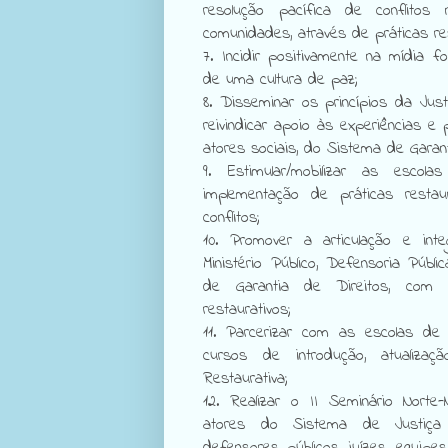
resolução pacífica de conflito
comunidades, através de práticas res
7. Incidir positivamente na mídia f
de uma cultura de paz;
8. Disseminar os princípios da Jus
reivindicar apoio às experiências e 
atores sociais, do Sistema de Garant
9. Estimular/mobilizar as escola
implementação de práticas restau
conflitos;
10. Promover a articulação e inte
Ministério Público, Defensoria Pú
de Garantia de Direitos, com
restaurativos;
11. Parcerizar com as escolas de
cursos de introdução, atualiza
Restaurativa;
12. Realizar o II Seminário Norte
atores do Sistema de Justiça J
defensores públicos, juízes, equipes