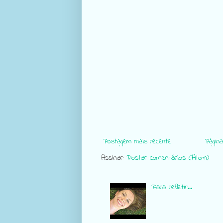
Postagem mais recente
Página 
Assinar:
Postar comentários (Atom)
Para refletir...