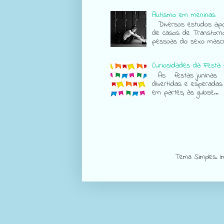
Autismo em meninas
Diversos estudos apon
de casos de Transtorn
pessoas do sexo mascul
Curiosidades da Festa 
As festas juninas sã
divertidas e esperadas
em partes, às gulose...
Tema Simples. 