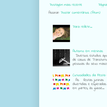
Postagem mais recente
Página 
Assinar:
Postar comentários (Atom)
Para refletir...
Autismo em meninas
Diversos estudos apon
de casos de Transtorn
pessoas do sexo mascul
Curiosidades da Festa 
As festas juninas sã
divertidas e esperadas
em partes, às gulose...