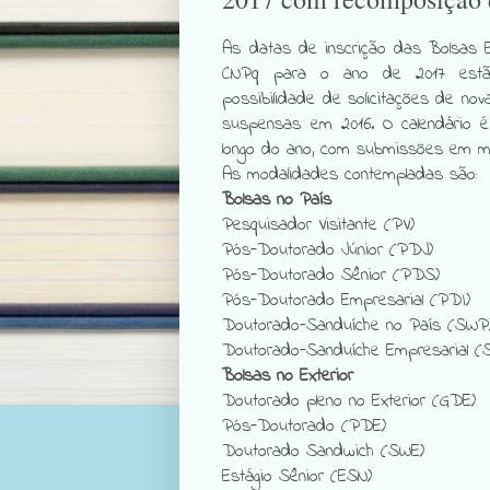
As datas de inscrição das Bolsas E
CNPq para o ano de 2017 estã
possibilidade de solicitações de nov
suspensas em 2016. O calendário é
longo do ano, com submissões em ma
As modalidades contempladas são:
Bolsas no País
Pesquisador Visitante (PV)
Pós-Doutorado Júnior (PDJ)
Pós-Doutorado Sênior (PDS)
Pós-Doutorado Empresarial (PDI)
Doutorado-Sanduíche no País (SWP
Doutorado-Sanduíche Empresarial (
Bolsas no Exterior
Doutorado pleno no Exterior (GDE)
Pós-Doutorado (PDE)
Doutorado Sandwich (SWE)
Estágio Sênior (ESN)