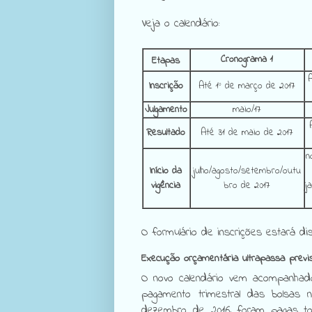
Veja o calendário:
Cronograma 1
Etapas
A
Inscrição
Até 1º de março de 2017
Julgamento
maio/17
Resultado
Até 31 de maio de 2017
n
Início da
julho/agosto/setembro/outu
vigência
bro de 2017
j
O formulário de inscrições estará di
Execução orçamentária ultrapassa previsã
O novo calendário vem acompanhad
pagamento trimestral das bolsas 
dezembro de 2016, foram pagas t