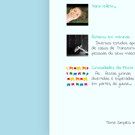
Para refletir...
Autismo em meninas
Diversos estudos apon
de casos de Transtorn
pessoas do sexo mascul
Curiosidades da Festa 
As festas juninas sã
divertidas e esperadas
em partes, às gulose...
Tema Simples. 