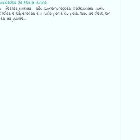
iosidades da Festa Junina
festas juninas são comemorações tradicionais muito
ertidas e esperadas em toda parte do país. Isso se deve, em
es, às gulose...