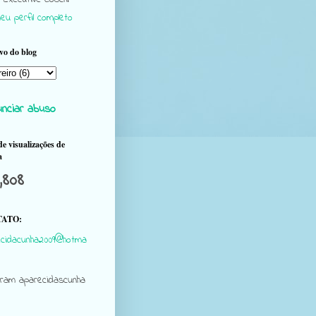
eu perfil completo
vo do blog
nciar abuso
de visualizações de
a
,808
ATO:
cidacunha2009@hotma
gram aparecidascunha