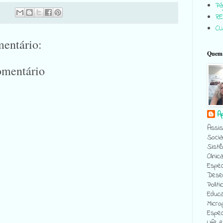
Pág
RE
C
entário:
Quem 
omentário
A
Assis
Socia
Sistê
Clínic
Espec
Desen
Políti
Educa
Micro
Espec
Life 