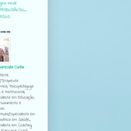
ina inicial
FERENDANDO...
URSOS
sou eu
parecida Cunha
tente
l,Terapeuta
mica, Psicopedagoga
a e Institucional,
ialista em Educação,
volvimento e
cas
tivas;Especialista em
política em Saúde.,
ialista em Coaching,
e Executive Coach.