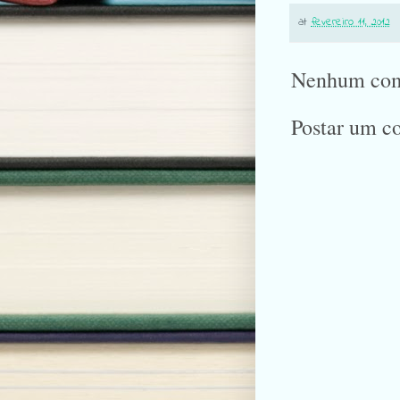
at
fevereiro 11, 2012
Nenhum com
Postar um c