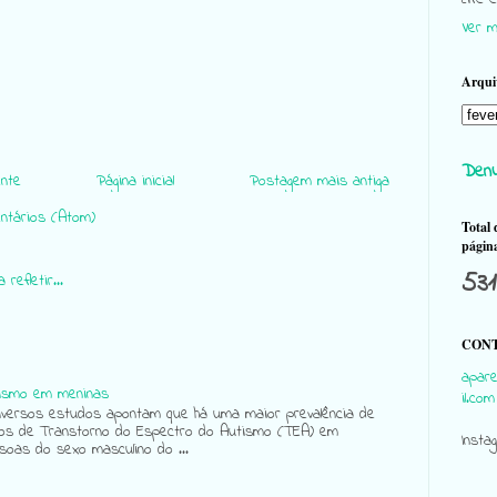
Ver m
Arqui
Denu
nte
Página inicial
Postagem mais antiga
ntários (Atom)
Total 
págin
531
 refletir...
CONT
apare
ismo em meninas
il.com
ersos estudos apontam que há uma maior prevalência de
os de Transtorno do Espectro do Autismo (TEA) em
Insta
soas do sexo masculino do ...