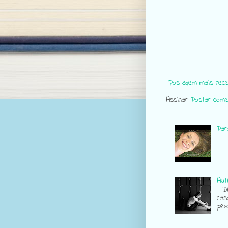
Postagem mais rece
Assinar:
Postar come
Para
Aut
Div
cas
pes