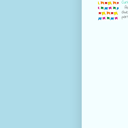
Cur
As 
div
part