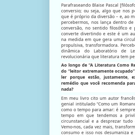
Parafraseando Blaise Pascal [filósof
conversio; ou seja, algo que nos p
que é próprio da diversão – e, ao
percebermos, nos lança dentro de
conversão, no sentido filosófico e 
converte divertindo e este é um au
na medida em que gera uma circul
propulsiva, transformadora. Perc
dinâmica do Laboratório de Lei
revolucionária que literatura tem per
Ao longo de “A Literatura Como R
do “leitor extremamente ocupado”
ler porque estão, justamente, 
remédio que você recomenda par
nada?
Em meu livro cito um autor francê
genial intitulado “Como um Romanc
como o tempo para amar: é sempr
tempo em que tendemos a privil
circunstancial e a desprezar tudo
Vemo-nos, cada vez mais, transfo
consumo e isso nos desumaniza e 