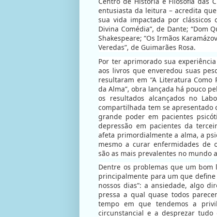
Centro de História e Filosofia das
entusiasta da leitura – acredita que
sua vida impactada por clássicos 
Divina Comédia”, de Dante; “Dom Qu
Shakespeare; “Os Irmãos Karamázov”
Veredas”, de Guimarães Rosa.
Por ter aprimorado sua experiência
aos livros que enveredou suas pes
resultaram em “A Literatura Como 
da Alma”, obra lançada há pouco pel
os resultados alcançados no Labora
compartilhada tem se apresentado
grande poder em pacientes psicó
depressão em pacientes da terce
afeta primordialmente a alma, a psiq
mesmo a curar enfermidades de o
são as mais prevalentes no mundo at
Dentre os problemas que um bom l
principalmente para um que define
nossos dias”: a ansiedade, algo di
pressa a qual quase todos parece
tempo em que tendemos a privil
circunstancial e a desprezar tudo