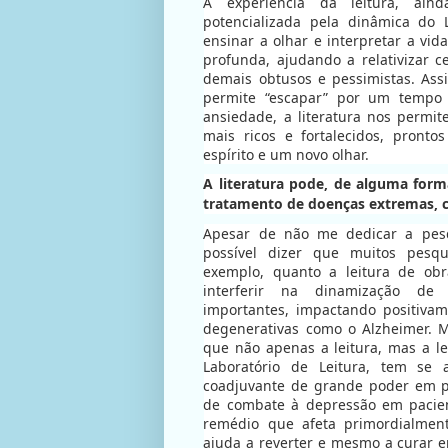
A experiência da leitura, ai
potencializada pela dinâmica do 
ensinar a olhar e interpretar a vi
profunda, ajudando a relativizar c
demais obtusos e pessimistas. A
permite “escapar” por um tempo 
ansiedade, a literatura nos permit
mais ricos e fortalecidos, pront
espírito e um novo olhar.
A literatura pode, de alguma form
tratamento de doenças extremas, 
Apesar de não me dedicar a pesq
possível dizer que muitos pesq
exemplo, quanto a leitura de obr
interferir na dinamização de 
importantes, impactando positiva
degenerativas como o Alzheimer. M
que não apenas a leitura, mas a l
Laboratório de Leitura, tem se
coadjuvante de grande poder em p
de combate à depressão em pacien
remédio que afeta primordialment
ajuda a reverter e mesmo a curar 