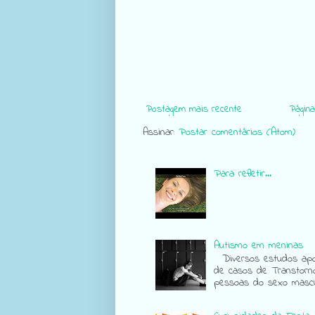
Postagem mais recente
Página 
Assinar:
Postar comentários (Atom)
Para refletir...
Autismo em meninas
Diversos estudos apon
de casos de Transtorn
pessoas do sexo mascul