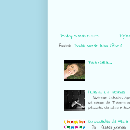
Postagem mais recente
Página 
Assinar:
Postar comentários (Atom)
Para refletir...
Autismo em meninas
Diversos estudos apon
de casos de Transtorn
pessoas do sexo mascul
Curiosidades da Festa 
As festas juninas sã