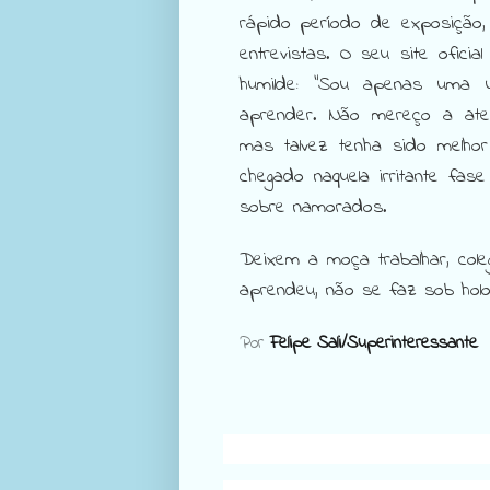
rápido período de exposição,
entrevistas. O seu site oficia
humilde: “Sou apenas uma un
aprender. Não mereço a ate
mas talvez tenha sido melhor
chegado naquela irritante fa
sobre namorados.
Deixem a moça trabalhar, cole
aprendeu, não se faz sob holo
Por
Felipe Sali/Superinteressante