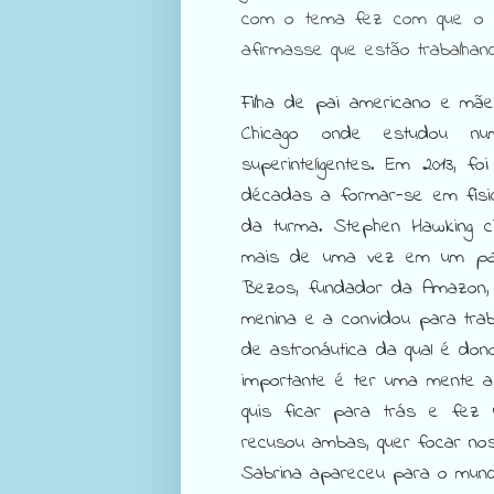
com o tema fez com que o co
afirmasse que estão trabalhand
Filha de pai americano e mã
Chicago onde estudou nu
superinteligentes. Em 2013, f
décadas a formar-se em físi
da turma. Stephen Hawking ci
mais de uma vez em um
pa
Bezos, fundador da Amazon, 
menina e a convidou para trab
de astronáutica da qual é don
importante é ter uma mente 
quis ficar para trás e fez 
recusou ambas, quer focar no
Sabrina apareceu para o mund