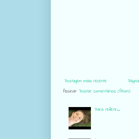
Postagem mais recente
Página 
Assinar:
Postar comentários (Atom)
Para refletir...