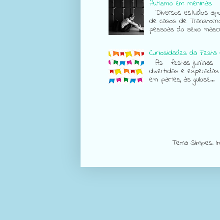
Autismo em meninas
Diversos estudos apon
de casos de Transtorn
pessoas do sexo mascul
Curiosidades da Festa 
As festas juninas sã
divertidas e esperadas
em partes, às gulose...
Tema Simples. 