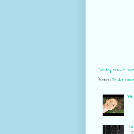
Postagem mais rece
Assinar:
Postar come
Para
Aut
Div