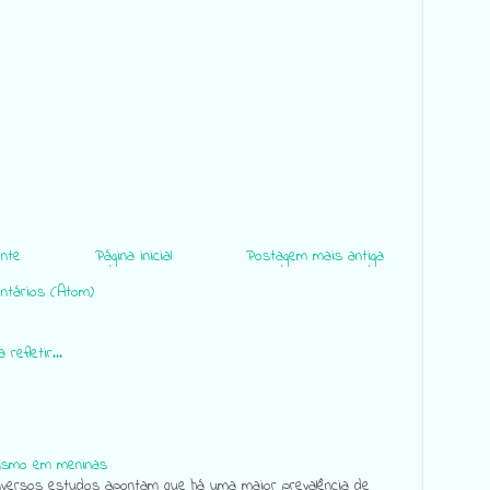
nte
Página inicial
Postagem mais antiga
ntários (Atom)
 refletir...
ismo em meninas
ersos estudos apontam que há uma maior prevalência de