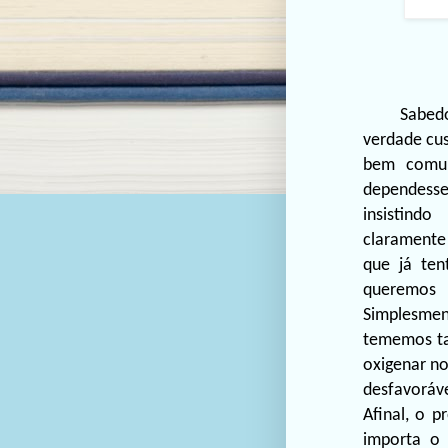
Sabed
verdade cu
bem comum
dependesse
insistind
claram
ente
que já ten
queremos 
Simplesmen
tememos ta
ox
igenar no
desfavorá
Afinal, o 
importa o 