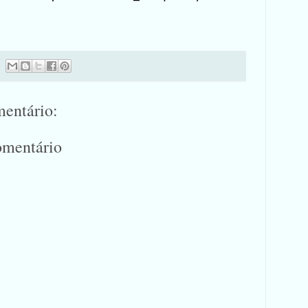
entário:
omentário