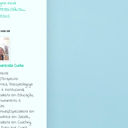
ina inicial
FERENDANDO...
URSOS
sou eu
parecida Cunha
tente
l,Terapeuta
mica, Psicopedagoga
a e Institucional,
ialista em Educação,
volvimento e
cas
tivas;Especialista em
política em Saúde.,
ialista em Coaching,
e Executive Coach.