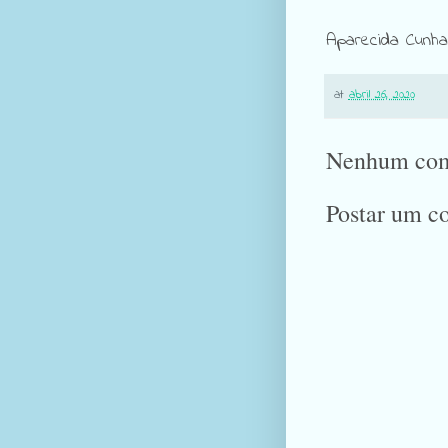
Aparecida Cunha
at
abril 26, 2020
Nenhum com
Postar um c