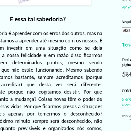
Ver m
E essa tal sabedoria?
Arqui
oria
é
aprender
com
os
erros
dos
outros,
mas
na
stamos a aprender até mesmo com os nossos. É
Denu
 investir em uma situação como se dela
 a nossa felicidade e em razão disso ficarmos
Total 
o em determinados pontos, mesmo vendo
págin
 que não estão funcionando. Mesmo sabendo
531
tamos bastante, sempre acreditamos (porque
acreditar) que desta vez será diferente.
CONT
te porque não cogitamos desistir. Por que
apare
nto a mudança? Coisas novas têm o poder de
il.com
ssas vidas. Por que ficarmos presos a situações
veis apenas por temermos o desconhecido?
Insta
próximo minuto sempre será desconhecido, não
quanto previsíveis e organizados nós somos,