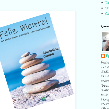
Pág
RE
C
Quem 
A
Assis
Socia
Sistê
Clínic
Espec
Desen
Políti
Educa
Micro
Espec
Life 