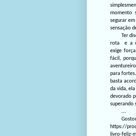
simplesme
momento se
segurar em
sensação d
Ter
di
rota e a 
exige força
fácil, por
aventureiro
para fortes
basta acor
da
vida,
ela
devorado p
superando 
...
Gosto
https://pr
livro-feliz