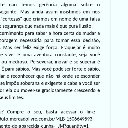
nte não temos gerência alguma s
obre o
guinte. Mas ainda assim insistimos em nos
 "certezas" que criamos em nome de uma falsa
e segurança que nada mais é que pura
ilusão.
scernimento
para
saber
a
hora
certa
de
mudar
a
coragem
necessária para tomar essa decisão,
. Mas ser feliz exige força. Fraquejar é muito
que viver é uma aventura constante, seja você
 ou medroso. Perseverar, inovar e se superar é
. É para sábios. Mas você pode ser f
orte e sábio,
dar e reconhecer que não há onde se esconder
se
impõe
soberana
e
exigente
e
cabe
a
você
ser
or ela ou mover-se graciosamente crescendo e
seus
limites.
u? Compre o seu, basta acessar o link:
oduto.mercadolivre.com.br/MLB-1506649593-
-mente-de-aparecida-cunha-_JM?quantity=1