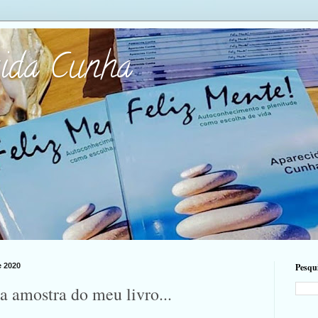
cida Cunha
e 2020
Pesqui
 amostra do meu livro...