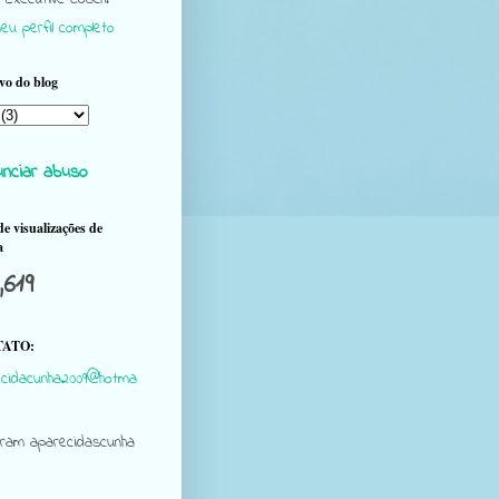
eu perfil completo
vo do blog
nciar abuso
de visualizações de
a
,619
ATO:
cidacunha2009@hotma
gram aparecidascunha