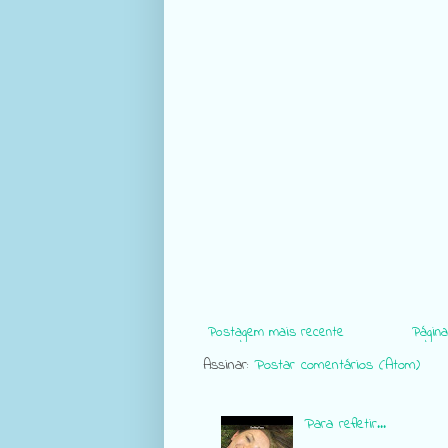
Postagem mais recente
Página 
Assinar:
Postar comentários (Atom)
Para refletir...