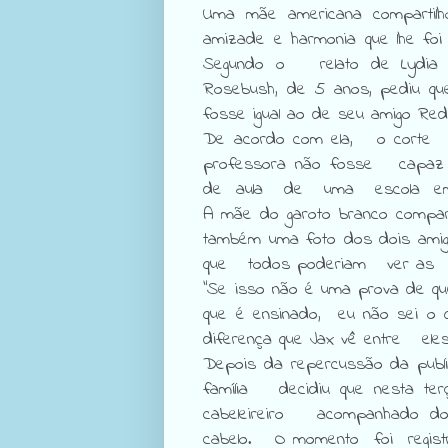
Uma mãe americana compartilh
amizade e
harmonia que lhe foi
Segundo o
relato de
Lydia
Rosebush, de 5 anos, pediu qu
fosse igual ao de seu amigo Red
De acordo com ela, o corte 
professora não
fosse
capaz
de
aula
de
uma
escola
A mãe do garoto branco compart
também uma
foto dos dois amig
que
todos poderiam
ver
as
"Se isso não é uma prova de que
que é ensinado,
eu não sei o q
diferença que Jax vê entre
el
Depois da repercussão da public
família decidiu
que nesta terç
cabeleireiro
acompanhado do
cabelo.
O momento
foi
regis