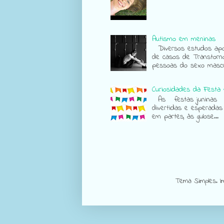
Autismo em meninas
Diversos estudos apon
de casos de Transtorn
pessoas do sexo mascul
Curiosidades da Festa 
As festas juninas sã
divertidas e esperadas
em partes, às gulose...
Tema Simples. 