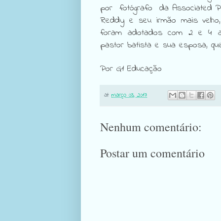
por
fotógrafo
da Associated P
Reddy e seu irmão mais velho,
foram adotados
com 2 e 4 an
pastor batista e sua esposa, qu
Por G1 Educação
at
março 03, 2017
Nenhum comentário:
Postar um comentário