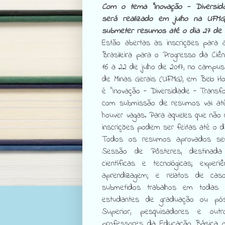
Com o tema "Inovação - Diversid
será realizado em julho na UFMG
submeter resumos até o dia 27 de
Estão abertas as inscrições para 
Brasileira para o Progresso da Ciê
16 a 22 de julho de 2017, no campu
de Minas Gerais (UFMG), em Belo Ho
é "Inovação - Diversidade - Transf
com submissão de resumos vai até
houver vagas. Para aqueles que não 
inscrições podem ser feitas até o di
Todos os resumos aprovados ser
Sessão de Pôsteres, destinada
científicas e tecnológicas; exper
aprendizagem; e relatos de cas
submetidos trabalhos em todas 
estudantes de graduação ou pós
Superior, pesquisadores e outr
professores da Educação Básica ou