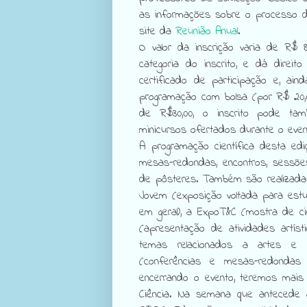
as informações sobre o processo d
site da
Reunião Anual
.
O valor da inscrição varia de R$ 
categoria do inscrito, e dá dire
certificado de participação e, ain
programação com bolsa (por R$ 20,0
de R$30,00, o inscrito pode t
minicursos ofertados durante o even
A programação científica desta ed
mesas-redondas, encontros, sessõe
de pôsteres. Também são realizada
Jovem (exposição voltada para estu
em geral), a ExpoT&C (mostra de ciê
(apresentação de atividades artíst
temas relacionados a artes e c
(conferências e mesas-redondas
encerrando o evento, teremos mais
Ciência. Na semana que antecede a