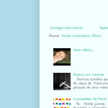
Postagem mais recente
Página 
Assinar:
Postar comentários (Atom)
Para refletir...
Autismo em meninas
Diversos estudos apon
de casos de Transtorn
pessoas do sexo mascul
Curiosidades da Festa 
As festas juninas sã