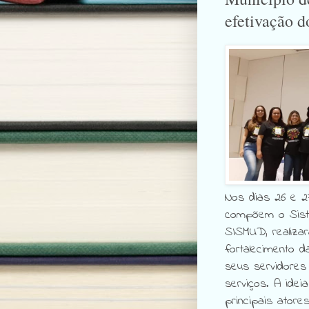
efetivação
Nos dias 26 e 27
compõem o Siste
SISMUD, realiza
fortalecimento 
seus servidores
serviços. A idei
principais atore