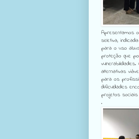
Apresentamos os
seletiva, indicad
para o uso abus
proteção que po
vulnerabilidades
alternativas viá
para os profiss
dificuldades enc
projetos sociais
.