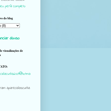
eu perfil completo
vo do blog
nciar abuso
de visualizações de
a
ATO:
cidacunha2009@hotma
gram aparecidascunha