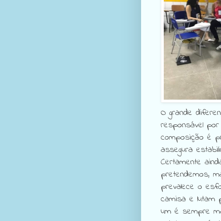
O grande difere
responsável por 
composição é pr
assegura estabi
Certamente aind
pretendemos, ma
prevalece o esf
camisa e lutam 
um é sempre mai