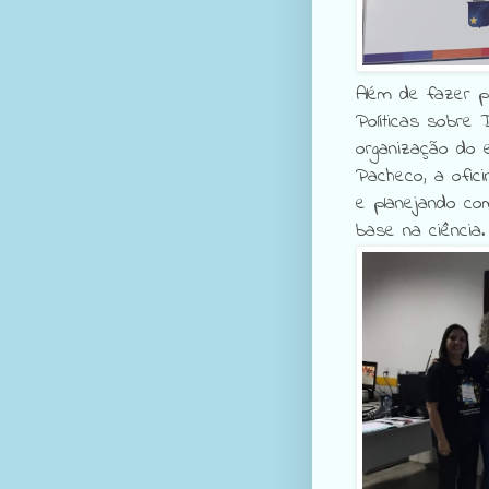
Além de fazer p
Políticas sobre 
organização do 
Pacheco, a ofic
e planejando co
base na ciência.