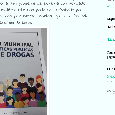
frentar um problema de extrema complexidade,
Ver m
é multifatorial e não pode ser trabalhada por
ca, mas pela intersetorialidade que vem fazendo
Arqui
unicípio de Natal.
Denu
Total 
págin
CONT
apare
il.com
Insta