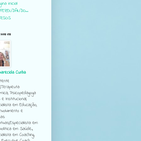
ina inicial
FERENDANDO...
URSOS
sou eu
parecida Cunha
tente
l,Terapeuta
mica, Psicopedagoga
a e Institucional,
ialista em Educação,
volvimento e
cas
tivas;Especialista em
política em Saúde.,
ialista em Coaching,
e Executive Coach.