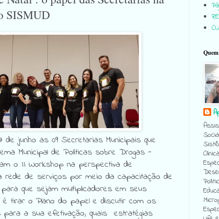
Pág
 do SISMUD
RE
C
Quem 
A
Assis
Socia
 de junho as 09 Secretarias Municipais que
Sistê
ma Municipal de Políticas sobre Drogas -
Clínic
Espec
ram o II Workshop na perspectiva de
Desen
da rede de serviços por meio da capacitação de
Políti
 para que sejam multiplicadores em seus
Educa
a é tirar o Plano do papel e discutir com os
Micro
Espec
s para a sua efetivação, quais estratégias
Life 