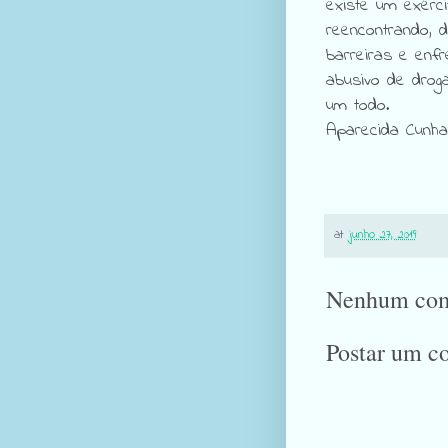
existe um exérci
reencontrando, 
barreiras e enf
abusivo de drog
um todo.
Aparecida Cun
at
junho 27, 2019
Nenhum com
Postar um c