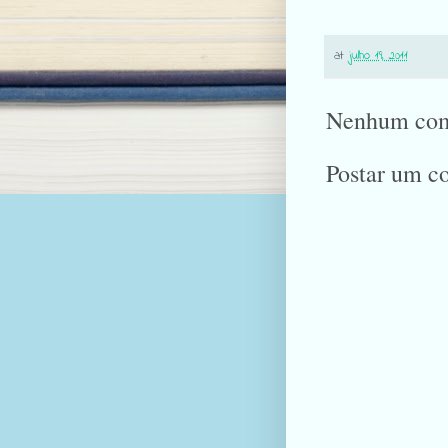
at
julho 19, 2011
Nenhum com
Postar um c