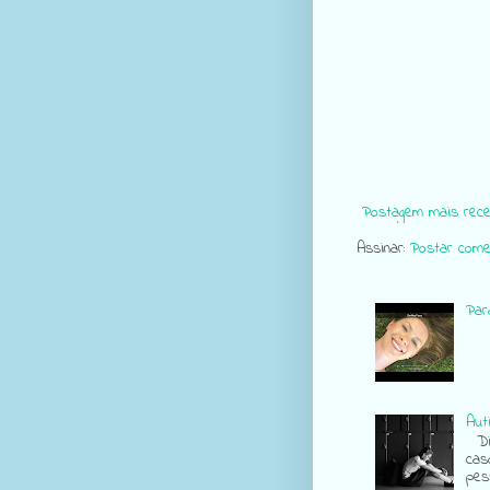
Postagem mais rece
Assinar:
Postar come
Para
Aut
Div
cas
pes