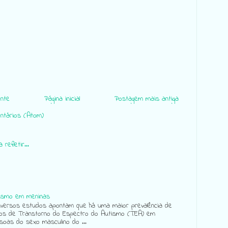
nte
Página inicial
Postagem mais antiga
ntários (Atom)
 refletir...
ismo em meninas
ersos estudos apontam que há uma maior prevalência de
os de Transtorno do Espectro do Autismo (TEA) em
soas do sexo masculino do ...