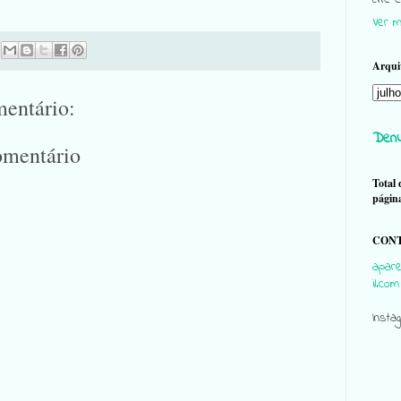
Ver m
Arqui
entário:
Denu
omentário
Total 
págin
CONT
apare
il.com
Insta