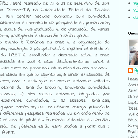
 ABET será realizado de 21 a 23 de setembro de 2011,
Pág
o Pessoa-PB, na Universidade Federal da Paraíba
RE
o tem caráter nacional, contando com convidados
C
úblico-alvo é constituído de pesquisadores, professores,
ais, alunos de pós-graduação e de graduação de várias
Quem 
to, privilegiando a discussão interdisciplinar.
o evento é “Cenários da crise e a organização do
ias, mudanças e perspectivas”. O objetivo central do XII
l da ABET é aprofundar a discussão sobre a crise
cadeada em 2008 e seus desdobramentos sobre a
balho tanto no panorama internacional quanto nacional.
A
rganizado em quatro segmentos, a saber: a) sessões de
Assis
mento, com a realização de mesas redondas voltadas
Socia
central do tema do encontro, envolvendo convidados
Sistê
acionais; b) oito mesas redondas, integradas por
Clínic
pecialmente convidados; c) 32 sessões temáticas,
Espec
 grupos temáticos, que constituem espaço privilegiado
Desen
s diferentes pesquisas realizadas ou em andamento na
Políti
 d) sessão de pôsteres. As mesas redondas, as sessões
Educa
ssão de pôsteres estão estruturadas a partir dos 8
Micro
Espec
a ABET.
Life 