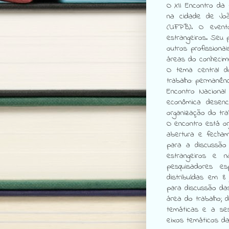
O XII Encontro da
na cidade de Joã
(UFPB). O event
estrangeiros. Seu p
outros profission
áreas do conhecimen
O tema central d
trabalho: permanênc
Encontro Naciona
econômica desen
organização do tra
O encontro está o
abertura e fecha
para a discussão 
estrangeiros e n
pesquisadores es
distribuídas em 8
para discussão da
área do trabalho;
temáticas e a se
eixos temáticos d