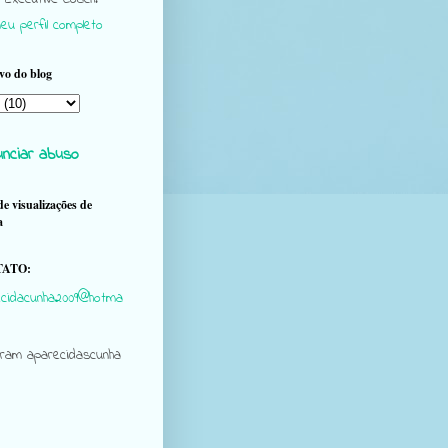
eu perfil completo
vo do blog
nciar abuso
de visualizações de
a
ATO:
cidacunha2009@hotma
gram aparecidascunha