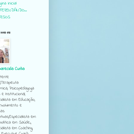
ina inicial
FERENDANDO...
URSOS
sou eu
parecida Cunha
tente
l,Terapeuta
mica, Psicopedagoga
a e Institucional,
ialista em Educação,
volvimento e
cas
tivas;Especialista em
política em Saúde.,
ialista em Coaching,
e Executive Coach.