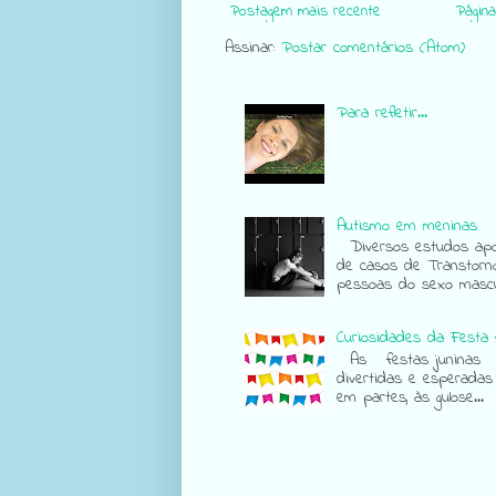
Postagem mais recente
Página 
Assinar:
Postar comentários (Atom)
Para refletir...
Autismo em meninas
Diversos estudos apon
de casos de Transtorn
pessoas do sexo mascul
Curiosidades da Festa 
As festas juninas sã
divertidas e esperadas
em partes, às gulose...