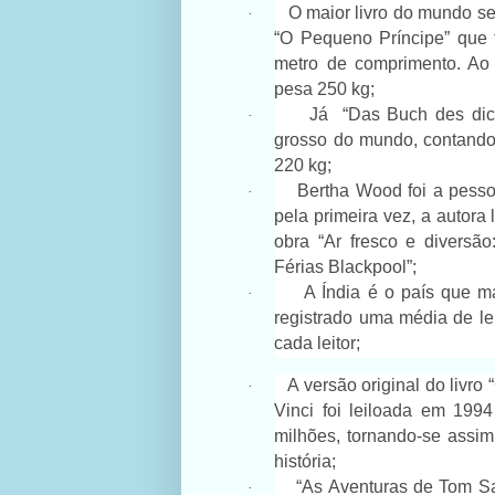
O maior livro do mundo se
·
“O Pequeno Príncipe” que 
metro de comprimento. Ao 
pesa 250 kg;
Já “Das Buch des dick
·
grosso do mundo, contand
220 kg;
Bertha Wood foi a pesso
·
pela primeira vez, a autora
obra “Ar fresco e diversã
Férias Blackpool”;
A Índia é o país que ma
·
registrado uma média de le
cada leitor;
A versão original do liv
·
Vinci foi leiloada em 19
milhões, tornando-se assim
história;
“As Aventuras de Tom Sa
·