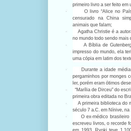
primeiro livro a ser feito e
O livro “Alice no Pa
·
censurado na China simp
animais que falam;
Agatha Christie é a auto
·
no mundo todo sendo mais d
A Bíblia de Gutenberg
·
impresso do mundo, ela ter
uma cópia em latim dos text
Durante a idade média
·
pergaminhos por monges c
ler, porém eram ótimos dese
“Marília de Dirceu” do escr
·
primeira obra editada no Bra
A primeira biblioteca do 
·
século 7 a.C. em Nínive, na a
O ex-médico brasileiro
·
escreveu livros, o recorde 
em 1993. Ryoki teve 1.100