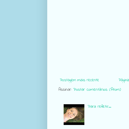
Postagem mais recente
Página 
Assinar:
Postar comentários (Atom)
Para refletir...