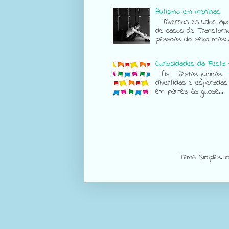
Autismo em meninas
Diversos estudos apon
de casos de Transtorn
pessoas do sexo mascul
Curiosidades da Festa 
As festas juninas sã
divertidas e esperadas
em partes, às gulose...
Tema Simples. 