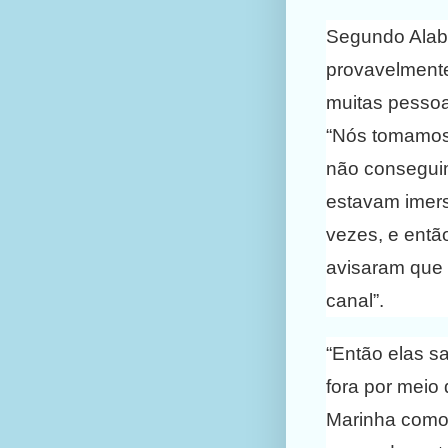
Segundo Alabar
provavelmente
muitas pessoa
“Nós tomamos
não conseguim
estavam imers
vezes, e entã
avisaram que t
canal”.
“Então elas s
fora por meio
Marinha como 