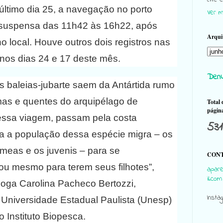
último dia 25, a navegação no porto
Ver m
 suspensa das 11h42 às 16h22, após
Arqui
o local. Houve outros dois registros nas
nos dias 24 e 17 deste mês.
Denu
as baleias-jubarte saem da Antártida rumo
as e quentes do arquipélago de
Total 
págin
essa viagem, passam pela costa
531
oda a população dessa espécie migra – os
meas e os juvenis – para se
CONT
ou mesmo para terem seus filhotes”,
apare
il.com
óloga Carolina Pacheco Bertozzi,
Insta
 Universidade Estadual Paulista (Unesp)
 Instituto Biopesca.