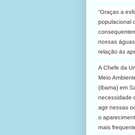
“Graças a esf
populacional
consequenteme
nossas águas 
relação às ap
A Chefe da Uni
Meio Ambient
(Ibama) em Sa
necessidade d
agir nessas o
o apareciment
mais frequent