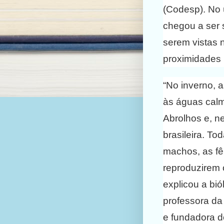
(Codesp). No 
chegou a ser
serem vistas n
proximidades 
“No inverno, 
às águas calm
Abrolhos e, n
brasileira. T
machos, as fê
reproduzirem 
explicou a bi
professora da
e fundadora do