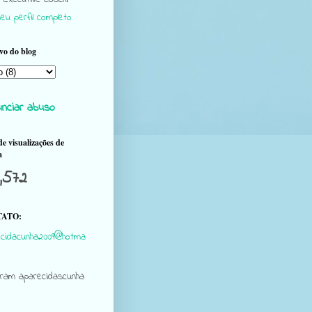
eu perfil completo
vo do blog
nciar abuso
de visualizações de
a
,572
ATO:
cidacunha2009@hotma
gram aparecidascunha