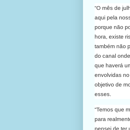
“O mês de jul
aqui pela nos
porque não po
hora, existe r
também não p
do canal onde 
que haverá um
envolvidas no
objetivo de m
esses.
“Temos que mo
para realment
pensei de te