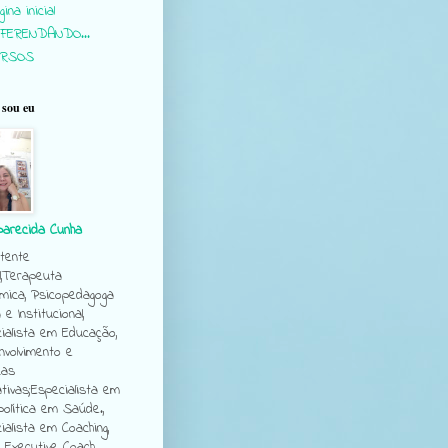
ina inicial
FERENDANDO...
URSOS
sou eu
parecida Cunha
tente
l,Terapeuta
mica, Psicopedagoga
a e Institucional,
ialista em Educação,
volvimento e
cas
tivas;Especialista em
política em Saúde.,
ialista em Coaching,
e Executive Coach.