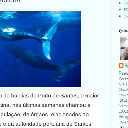
Pág
RE
C
Quem 
A
Assis
Socia
Sistê
Clínic
Espec
 de baleias do Porto de Santos, o maior
Desen
tina, nas últimas semanas chamou a
Políti
Educa
pulação, de órgãos relacionados ao
Micro
Espec
 e da autoridade portuária de Santos
Life 