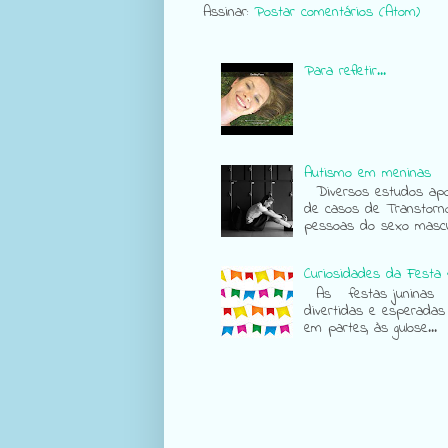
Assinar:
Postar comentários (Atom)
Para refletir...
Autismo em meninas
Diversos estudos apon
de casos de Transtorn
pessoas do sexo mascul
Curiosidades da Festa 
As festas juninas sã
divertidas e esperadas
em partes, às gulose...